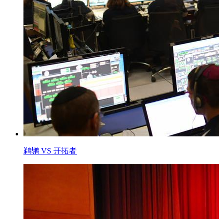
鹈鹕 VS 开拓者