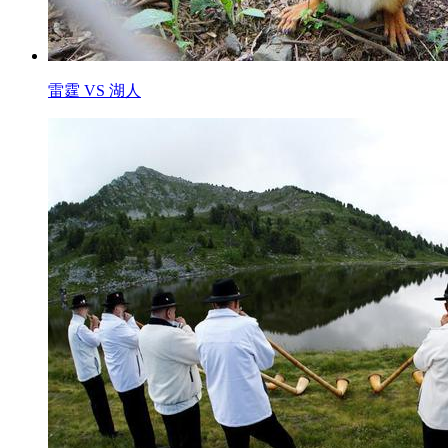
雷霆 VS 湖人