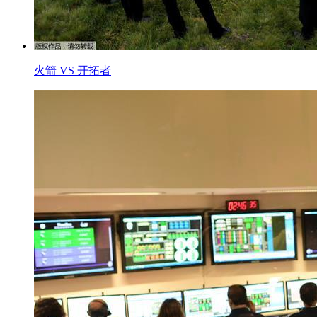
火箭 VS 开拓者