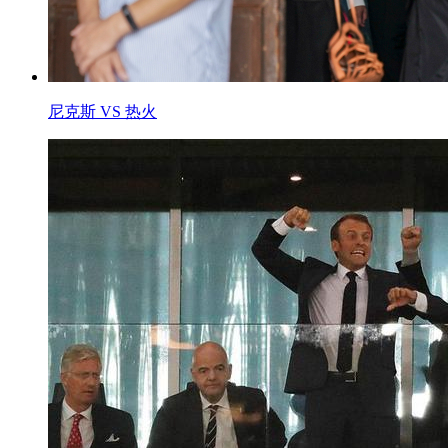
尼克斯 VS 热火