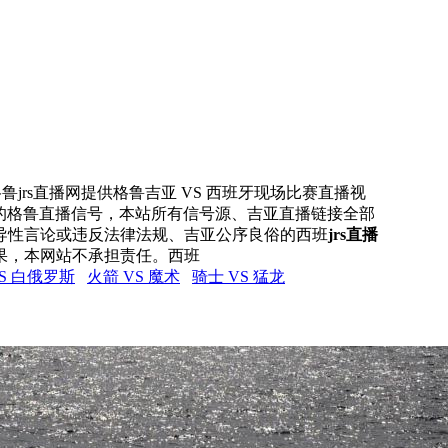
鲁jrs直播网提供格鲁吉亚 VS 西班牙现场比赛直播视
牙的格鲁直播信号，本站所有信号源、吉亚直播链接全部
导性言论或违反法律法规、吉亚公序良俗的西班
jrs直播
果，本网站不承担责任。西班
S 白俄罗斯
火箭 VS 魔术
骑士 VS 猛龙