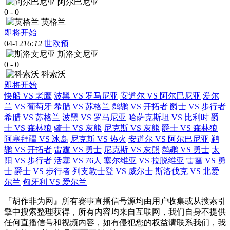
阿尔巴尼亚
0
-
0
英格兰
即将开始
04-12
16:12
世欧预
斯洛文尼亚
0
-
0
科索沃
即将开始
快船 VS 老鹰
波黑 VS 罗马尼亚
安道尔 VS 阿尔巴尼亚
爱尔
兰 VS 葡萄牙
希腊 VS 苏格兰
鹈鹕 VS 开拓者
爵士 VS 步行者
希腊 VS 苏格兰
波黑 VS 罗马尼亚
哈萨克斯坦 VS 比利时
爵
士 VS 森林狼
骑士 VS 灰熊
尼克斯 VS 灰熊
爵士 VS 森林狼
阿塞拜疆 VS 冰岛
尼克斯 VS 热火
安道尔 VS 阿尔巴尼亚
鹈
鹕 VS 开拓者
雷霆 VS 勇士
尼克斯 VS 灰熊
鹈鹕 VS 勇士
太
阳 VS 步行者
活塞 VS 76人
塞尔维亚 VS 拉脱维亚
雷霆 VS 勇
士
爵士 VS 步行者
列支敦士登 VS 威尔士
斯洛伐克 VS 北爱
尔兰
匈牙利 VS 爱尔兰
『胡作非为网』所有赛事直播信号源均由用户收集或从搜索引
擎中搜索整理获得，所有内容均来自互联网，我们自身不提供
任何直播信号和视频内容，如有侵犯您的权益请联系我们，我