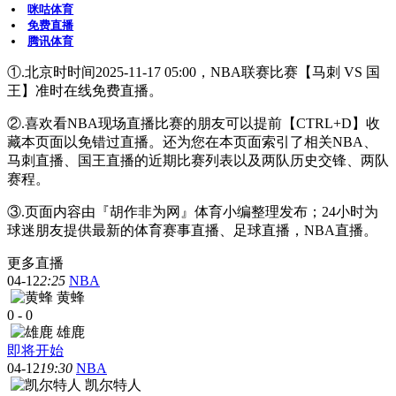
咪咕体育
免费直播
腾讯体育
①.北京时时间2025-11-17 05:00，NBA联赛比赛【马刺 VS 国
王】准时在线免费直播。
②.喜欢看NBA现场直播比赛的朋友可以提前【CTRL+D】收
藏本页面以免错过直播。还为您在本页面索引了相关NBA、
马刺直播、国王直播的近期比赛列表以及两队历史交锋、两队
赛程。
③.页面内容由『胡作非为网』体育小编整理发布；24小时为
球迷朋友提供最新的体育赛事直播、足球直播，NBA直播。
更多直播
04-12
2:25
NBA
黄蜂
0
-
0
雄鹿
即将开始
04-12
19:30
NBA
凯尔特人