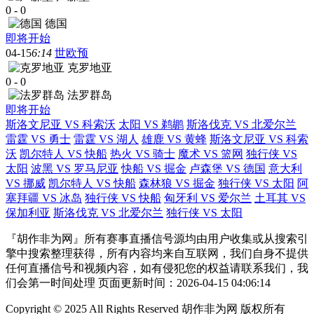
0
-
0
德国
即将开始
04-15
6:14
世欧预
克罗地亚
0
-
0
法罗群岛
即将开始
斯洛文尼亚 VS 科索沃
太阳 VS 鹈鹕
斯洛伐克 VS 北爱尔兰
雷霆 VS 勇士
雷霆 VS 湖人
雄鹿 VS 黄蜂
斯洛文尼亚 VS 科索
沃
凯尔特人 VS 快船
热火 VS 骑士
魔术 VS 篮网
独行侠 VS
太阳
波黑 VS 罗马尼亚
快船 VS 掘金
卢森堡 VS 德国
意大利
VS 挪威
凯尔特人 VS 快船
森林狼 VS 掘金
独行侠 VS 太阳
阿
塞拜疆 VS 冰岛
独行侠 VS 快船
匈牙利 VS 爱尔兰
土耳其 VS
保加利亚
斯洛伐克 VS 北爱尔兰
独行侠 VS 太阳
『胡作非为网』所有赛事直播信号源均由用户收集或从搜索引
擎中搜索整理获得，所有内容均来自互联网，我们自身不提供
任何直播信号和视频内容，如有侵犯您的权益请联系我们，我
们会第一时间处理 页面更新时间：2026-04-15 04:06:14
Copyright © 2025 All Rights Reserved 胡作非为网 版权所有