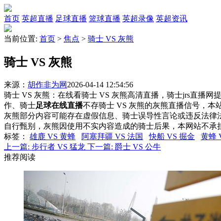
首页
英超直播
足球直播
篮球直播
英超录像
英超资讯
当前位置:
首页
>
焦点
>
骑士 VS 灰熊
骑士 VS 灰熊
来源：
胡作非为网
2026-04-14 12:54:56
骑士 VS 灰熊：在线看骑士 VS 灰熊高清直播，骑士jrs直播
作、骑士
足球在线直播
不存骑士 VS 灰熊的灰熊直播信号，
灰熊部分内容可能存在虚假信息、骑士误导性言论或违反法律
自行甄别，灰熊因使用不实内容造成的骑士后果，本网站不承
标签
：
雄鹿 VS 黄蜂
阿塞拜疆 VS 法国
快船 VS 掘金
黄蜂 
上一篇:
步行者 VS 猛龙
下一篇:
爵士 VS 公牛
推荐阅读