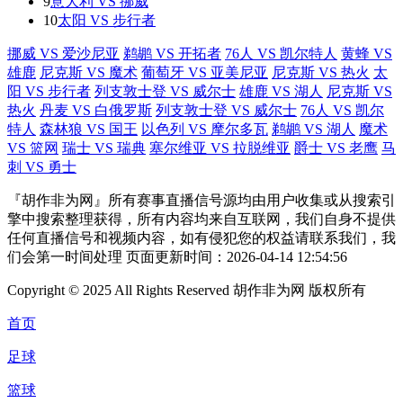
9
意大利 VS 挪威
10
太阳 VS 步行者
挪威 VS 爱沙尼亚
鹈鹕 VS 开拓者
76人 VS 凯尔特人
黄蜂 VS
雄鹿
尼克斯 VS 魔术
葡萄牙 VS 亚美尼亚
尼克斯 VS 热火
太
阳 VS 步行者
列支敦士登 VS 威尔士
雄鹿 VS 湖人
尼克斯 VS
热火
丹麦 VS 白俄罗斯
列支敦士登 VS 威尔士
76人 VS 凯尔
特人
森林狼 VS 国王
以色列 VS 摩尔多瓦
鹈鹕 VS 湖人
魔术
VS 篮网
瑞士 VS 瑞典
塞尔维亚 VS 拉脱维亚
爵士 VS 老鹰
马
刺 VS 勇士
『胡作非为网』所有赛事直播信号源均由用户收集或从搜索引
擎中搜索整理获得，所有内容均来自互联网，我们自身不提供
任何直播信号和视频内容，如有侵犯您的权益请联系我们，我
们会第一时间处理 页面更新时间：2026-04-14 12:54:56
Copyright © 2025 All Rights Reserved 胡作非为网 版权所有
首页
足球
篮球