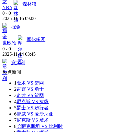
森林狼
NBA
0
-
0
2025-11-16 09:00
掘金
摩尔多瓦
世欧预
0
-
0
2025-11-14 03:45
意大利
热点新闻
1
魔术 VS 篮网
2
雷霆 VS 勇士
3
奇才 VS 篮网
4
尼克斯 VS 灰熊
5
爵士 VS 步行者
6
挪威 VS 爱沙尼亚
7
尼克斯 VS 魔术
8
哈萨克斯坦 VS 比利时