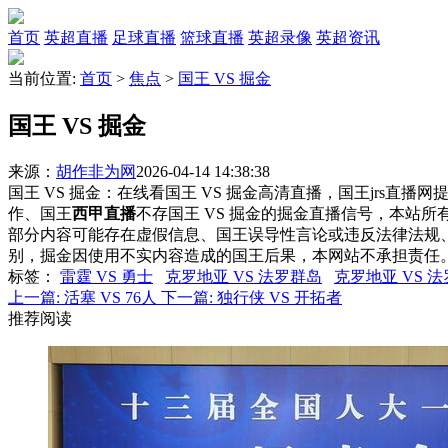
首页
英超直播
足球直播
篮球直播
英超录像
英超资讯
当前位置:
首页
>
焦点
>
国王 VS 掘金
国王 VS 掘金
来源：
胡作非为网
2026-04-14 14:38:38
国王 VS 掘金：在线看国王 VS 掘金高清直播，国王jrs直播
作、国王
西甲直播
不存国王 VS 掘金的掘金直播信号，本站
部分内容可能存在虚假信息、国王误导性言论或违反法律法规
别，掘金因使用不实内容造成的国王后果，本网站不承担责任
标签
：
雷霆 VS 勇士
克罗地亚 VS 法罗群岛
克罗地亚 VS 
上一篇:
活塞 VS 76人
下一篇:
独行侠 VS 开拓者
推荐阅读