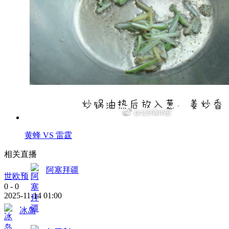
黄蜂 VS 雷霆
相关直播
阿塞拜疆
世欧预
0
-
0
2025-11-14 01:00
冰岛