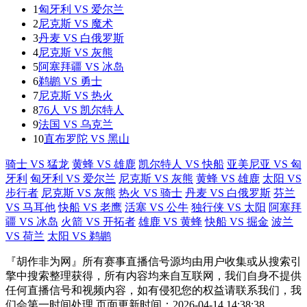
1
匈牙利 VS 爱尔兰
2
尼克斯 VS 魔术
3
丹麦 VS 白俄罗斯
4
尼克斯 VS 灰熊
5
阿塞拜疆 VS 冰岛
6
鹈鹕 VS 勇士
7
尼克斯 VS 热火
8
76人 VS 凯尔特人
9
法国 VS 乌克兰
10
直布罗陀 VS 黑山
骑士 VS 猛龙
黄蜂 VS 雄鹿
凯尔特人 VS 快船
亚美尼亚 VS 匈
牙利
匈牙利 VS 爱尔兰
尼克斯 VS 灰熊
黄蜂 VS 雄鹿
太阳 VS
步行者
尼克斯 VS 灰熊
热火 VS 骑士
丹麦 VS 白俄罗斯
芬兰
VS 马耳他
快船 VS 老鹰
活塞 VS 公牛
独行侠 VS 太阳
阿塞拜
疆 VS 冰岛
火箭 VS 开拓者
雄鹿 VS 黄蜂
快船 VS 掘金
波兰
VS 荷兰
太阳 VS 鹈鹕
『胡作非为网』所有赛事直播信号源均由用户收集或从搜索引
擎中搜索整理获得，所有内容均来自互联网，我们自身不提供
任何直播信号和视频内容，如有侵犯您的权益请联系我们，我
们会第一时间处理 页面更新时间：2026-04-14 14:38:38